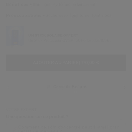
Bénéfices
Illuminant,
Hydratant,
Éclaircissant
Préoccupations
Sécheresse,
Teint terne,
Teint inégal
UN STICK SOLAIRE OFFERT
Un Stick Protecteur UV SPF50+ offert dès 109€
AJOUTER AUX OPTIONS DU PANIE
ACTIONS RELATIVES AU PRODUIT
AJOUTER AU PANIER
| 170,00 €
Conseils Beauté
VOTRE EXPERT
Une question sur ce produit ?
Comment ce soin concentré peut-il améliorer
l'éclat de ma peau ?