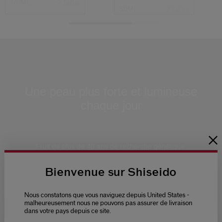
170ML
2 Tailles
50ML
2 Tailles
Une peau plus forte et lumineuse
chaque jour
Loaded
:
100.00%
Pause
Unmute
Picture-
Fullscreen
Fruit de plus de 40 ans de recherche génétique.
in-
Picture
Bienvenue sur Shiseido
Nous constatons que vous naviguez depuis United States -
malheureusement nous ne pouvons pas assurer de livraison
dans votre pays depuis ce site.