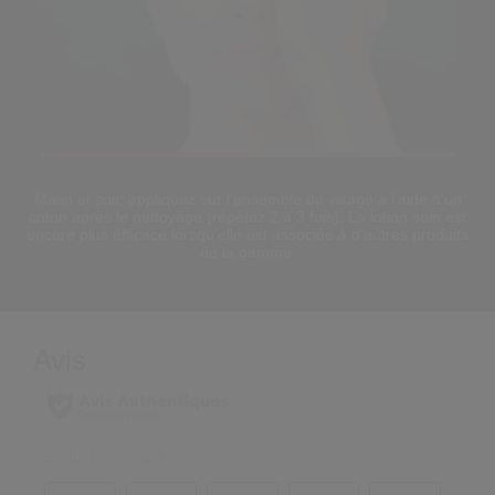
Loaded
:
100.00%
Pause
Unmute
Picture-
Fullscreen
Matin et soir, appliquez sur l’ensemble du visage à l’aide d’un
in-
coton après le nettoyage (répétez 2 à 3 fois). La lotion soin est
Picture
encore plus efficace lorsqu’elle est associée à d’autres produits
de la gamme.