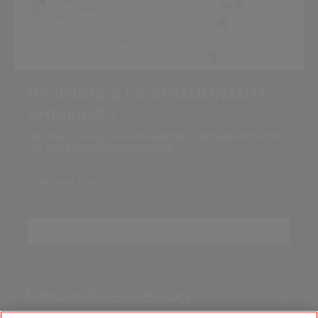
première au
lancement de
nouveaux produits
Recevez des offres
exclusives
REJOIGNEZ LA COMMUNAUTÉ
SHISEIDO !
Inscrivez-vous à notre Newsletter et bénéficiez de 15%*
sur votre première commande.
Adresse E-mail*
*
S'INSCRIRE
À PROPOS DE SHISEIDO
+