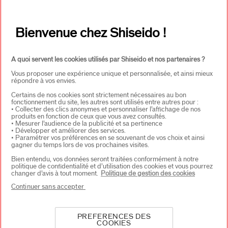
PRODUITS & SERVICES
+
Bienvenue chez Shiseido !
CONTACT
+
A quoi servent les cookies utilisés par Shiseido et nos partenaires ?
Vous proposer une expérience unique et personnalisée, et ainsi mieux
répondre à vos envies.
Certains de nos cookies sont strictement nécessaires au bon
fonctionnement du site, les autres sont utilisés entre autres pour :
• Collecter des clics anonymes et personnaliser l’affichage de nos
produits en fonction de ceux que vous avez consultés.
• Mesurer l’audience de la publicité et sa pertinence
• Développer et améliorer des services.
• Paramétrer vos préférences en se souvenant de vos choix et ainsi
CHOISISSEZ LE PAYS
gagner du temps lors de vos prochaines visites.
Bien entendu, vos données seront traitées conformément à notre
politique de confidentialité et d’utilisation des cookies et vous pourrez
changer d’avis à tout moment.
Politique de gestion des cookies
EU Personne responsable produits
Continuer sans accepter
SHISEIDO EUROPE
57 RUE DE VILLIERS
92200 NEUILLY-SUR-SEINE
Contact
PREFERENCES DES
COOKIES