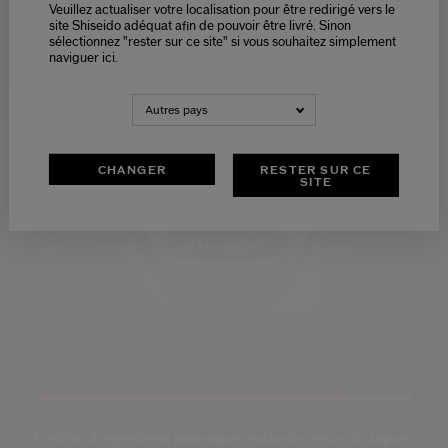
Veuillez actualiser votre localisation pour être redirigé vers le
Please select language
site Shiseido adéquat afin de pouvoir être livré. Sinon
sélectionnez "rester sur ce site" si vous souhaitez simplement
naviguer ici.
NEDERLANDS
FRANÇAIS
Autres pays
CHANGER
RESTER SUR CE
SITE
Loaded
:
100.00%
Pause
Unmute
Picture-
Fullscreen
Enrichie d’ingrédients botaniques exclusifs venus du Japon :
in-