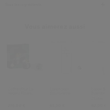
Tous les ingrédients
Vous aimerez aussi
Nouveauté
Nouveauté
Coffret Pour Le
Lotion Soin
Lotion Soi
Regard Future
Équilibrante
Equilibran
Solution Lx
Enrichie
2 Tailles
210,00 €
62,00 €
62,00 €