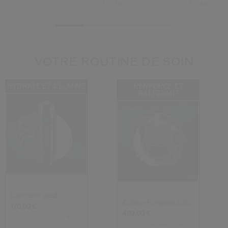
150 ML
150ML
VOTRE ROUTINE DE SOIN
HYDRATE ET ILLUMINE
RENFORCE ET
RAFFERMIT
Concentrated
Crème Régénérante
Brightening Softe...
170,00 €
Totale
483,00 €
Prix d’origine:
165,00 €
Prix d’origine:
469,00 €