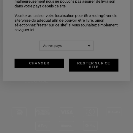
malheureusement nous ne pouvons pas assurer de livraison
dans votre pays depuis ce site.
Veuillez actualiser votre localisation pour être redirigé vers le
Please select language
site Shiseido adéquat afin de pouvoir être livré. Sinon
sélectionnez "rester sur ce site" si vous souhaitez simplement
naviguer ici.
NEDERLANDS
FRANÇAIS
RETOURS
SERVICE CLIENTS
OFFERTS
DE 9H - 18H
Autres pays
CHANGER
RESTER SUR CE
SITE
PAIEMENT
SÉCURISÉ