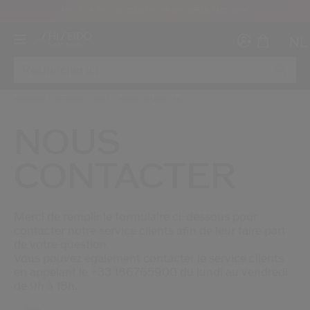
UN STICK PROTECTEUR UV SPF50+ OFFERT DÈS 109€
NL
SHISEIDO
SERVICE CLIENT
NOUS CONTACTER
NOUS
CONTACTER
Créer
Co
CON
INS
Merci de remplir le formulaire ci-dessous pour
contacter notre service clients afin de leur faire part
de votre question.
Vous pouvez également contacter le service clients
en appelant le +33 186765900 du lundi au vendredi
de 9h à 18h.
au moins 16 ans et que j’ai lu et accepté les Conditions d’utilisation du site Inter
Pays