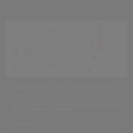
*
Restez informé des
dernières actualités
Shiseido
Accédez en avant-
première au
lancement de
nouveaux produits
Recevez des offres
exclusives
REJOIGNEZ LA COMMUNAUTÉ
SHISEIDO !
Inscrivez-vous à notre Newsletter et bénéficiez de 15%*
sur votre première commande.
Adresse E-mail*
*