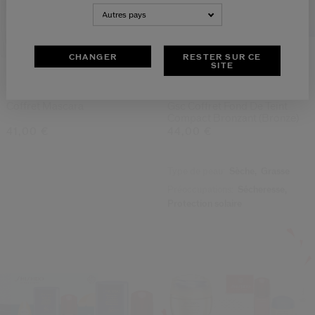
Autres pays
CHANGER
RESTER SUR CE
SITE
Coffret Mascara
Gsc Coffret Fond De Teint
Compact Bronzant (bronze)
41,00 €
44,00 €
Type de peau:
Sèche,
Grasse
Préoccupations:
Sécheresse,
Protection solaire