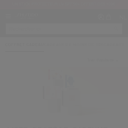
UN STICK PROTECTEUR UV SPF50+ OFFERT DÈS 109€
NL
COFFRET CADEAU
CADEAUX DE MOINS DE 50€
CADEAUX D
Trier: Popularité
Créer
Co
CON
INS
au moins 16 ans et que j’ai lu et accepté les Conditions d’utilisation du site Inter