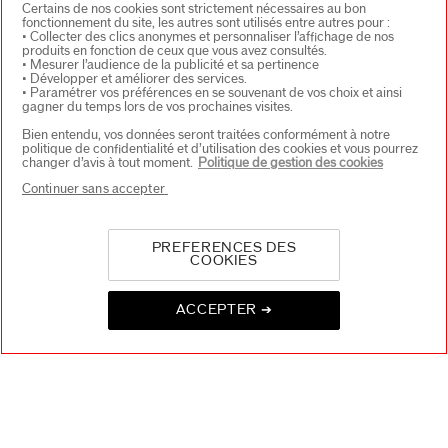
Certains de nos cookies sont strictement nécessaires au bon
fonctionnement du site, les autres sont utilisés entre autres pour :
• Collecter des clics anonymes et personnaliser l’affichage de nos
produits en fonction de ceux que vous avez consultés.
LIVRAISON
3 ÉCHANTILLONS
• Mesurer l’audience de la publicité et sa pertinence
OFFERTE
AU CHOIX
POUR
• Développer et améliorer des services.
• Paramétrer vos préférences en se souvenant de vos choix et ainsi
TOUTE
gagner du temps lors de vos prochaines visites.
COMMANDE
Bien entendu, vos données seront traitées conformément à notre
politique de confidentialité et d’utilisation des cookies et vous pourrez
changer d’avis à tout moment.
Politique de gestion des cookies
Continuer sans accepter
RETOURS
SERVICE CLIENTS
PREFERENCES DES
OFFERTS
DE 9H - 18H
COOKIES
ACCEPTER ➔
PAIEMENT
SÉCURISÉ