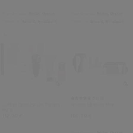
Type de peau:
Sèche,
Grasse
Type de peau:
Sèche,
Grasse
Bénéfices:
Lissant,
Repulpant
Bénéfices:
Lissant,
Repulpant
Nouveauté
(1)
5.0
Coffret Ginza Eau De Parfum
Trousse Shiseido Men
50ml
112,00 €
108,00 €
Type de peau:
Sèche,
Grasse