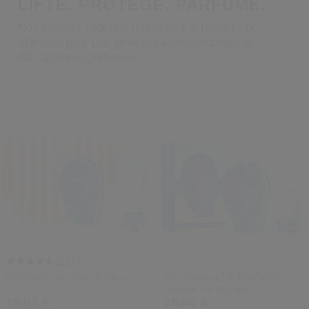
LIFTE. PROTÈGE. PARFUME.
 Shiseido.
 aux nouveaux produits, d’offres exclusives, de conseils d’experts et plus enco
Nos coffrets cadeaux réunissent le meilleur de
Shiseido pour une peau éclatante, protégée et
Réinitialiser votre mot 
délicatement parfumée.
Un email vous a été envoyé pou
V
Pensez à vérifier vos sp
(3)
4.7
Coffret Protection Solaire
Gsc Trousse De Protection
Solaire De Voyage
48,00 €
28,00 €