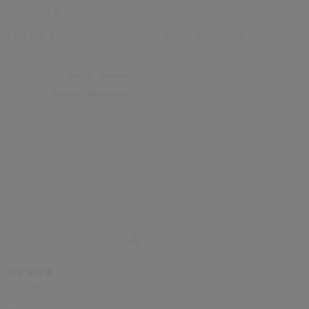
Plumping & Tightening Ritual
Rituel Hydratation - Waso
270,00 €
72,25 €
85,00 €
50ML
Type de peau:
Sèche,
Grasse
Bénéfices:
Lissant,
Repulpant
(1)
5.0
Coffret Hydratation & Éclat