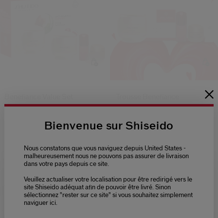
Benefiance Value Set
Trousse Benefiance
119,00 €
119,00 €
Bienvenue sur Shiseido
Type de peau:
Sèche,
Grasse
Type de peau:
Sèche,
Grasse
Nous constatons que vous naviguez depuis United States -
Bénéfices:
Hydratant,
Lissant
Bénéfices:
Hydratant,
Lissant
malheureusement nous ne pouvons pas assurer de livraison
dans votre pays depuis ce site.
Veuillez actualiser votre localisation pour être redirigé vers le
Please select language
site Shiseido adéquat afin de pouvoir être livré. Sinon
sélectionnez "rester sur ce site" si vous souhaitez simplement
naviguer ici.
NEDERLANDS
FRANÇAIS