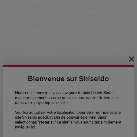
OFFERTE
AU CHOIX
POUR
TOUTE
COMMANDE
RETOURS
SERVICE CLIENTS
OFFERTS
DE 9H - 18H
Bienvenue sur Shiseido
Nous constatons que vous naviguez depuis United States -
PAIEMENT
malheureusement nous ne pouvons pas assurer de livraison
SÉCURISÉ
dans votre pays depuis ce site.
Veuillez actualiser votre localisation pour être redirigé vers le
Please select language
site Shiseido adéquat afin de pouvoir être livré. Sinon
sélectionnez "rester sur ce site" si vous souhaitez simplement
naviguer ici.
NEDERLANDS
FRANÇAIS