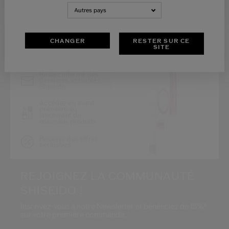
Autres pays
*
CHANGER
RESTER SUR CE
SITE
Restez informé des
dernières actualités
Shiseido
Accédez en avant-
première au
lancement de
nouveaux produits
Recevez des offres
exclusives
REJOIGNEZ LA COMMUNAUTÉ
SHISEIDO !
Inscrivez-vous à notre Newsletter et bénéficiez de 15%*
sur votre première commande.