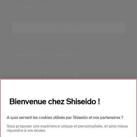
Adresse E-mail*
*
S'INSCRIRE
À PROPOS DE SHISEIDO
+
PRODUITS & SERVICES
+
CONTACT
+
Bienvenue chez Shiseido !
A quoi servent les cookies utilisés par Shiseido et nos partenaires ?
Vous proposer une expérience unique et personnalisée, et ainsi mieux
répondre à vos envies.