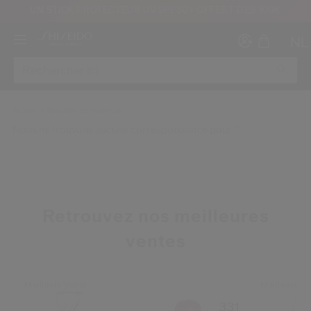
UN STICK PROTECTEUR UV SPF50+ OFFERT DÈS 109€
NL
Accueil
Résultats de recherche
Nous ne trouvons aucune correspondance pour ""
Créer
Co
CON
INS
Retrouvez nos meilleures
ventes
Meilleure Vente
Meilleure Ve
au moins 16 ans et que j’ai lu et accepté les Conditions d’utilisation du site Inter