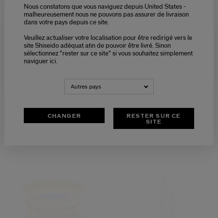
Nous constatons que vous naviguez depuis United States -
-15%
-15%
malheureusement nous ne pouvons pas assurer de livraison
dans votre pays depuis ce site.
Veuillez actualiser votre localisation pour être redirigé vers le
Please select language
site Shiseido adéquat afin de pouvoir être livré. Sinon
sélectionnez "rester sur ce site" si vous souhaitez simplement
naviguer ici.
NEDERLANDS
FRANÇAIS
Autres pays
CHANGER
RESTER SUR CE
SITE
Recourbe-Cils & Mascaraink
Wimperkruller & Anti-Aging
Chaos Contrôle
Oogverzorging Bundel
66,30 €
104,55 €
78,00 €
123,00 €
11.5ML
Tendance