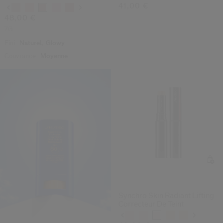
41,00 €
Variations
48,00 €
7G
Fini:
Naturel,
Glowy
Couvrance:
Moyenne
UN STICK SOLAIRE
OFFERT
(2)
5.0
Synchro Skin Radiant Lifting
Correcteur De Teint
Variations