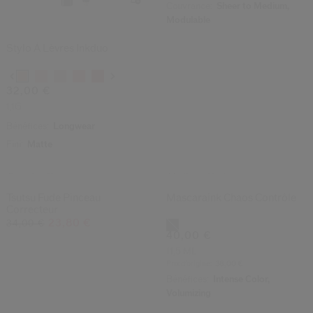
(38)
(1392)
4.3
4.3
Stylo À Lèvres Inkduo
Synchro Skin Self-Refreshing
Fond De Teint Poudre Fini Sur
Mesure
Variations
Variations
32,00 €
59,00 €
1,1G
9G
Prix d’origine:
58,00 €
Bénéfices:
Longwear
Fini:
Matte
Fini:
Matte
Couvrance:
Sheer to Medium,
Modulable
Dernière Chance
Meilleure Vente
-30%