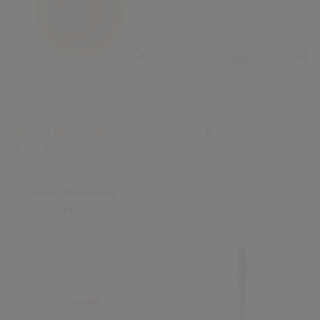
(3)
(4)
3.7
4.8
Compact Bronzant Spf10
Base Traitement Infinie
77,00 €
Variations
40 ML
42,00 €
Prix d’origine:
75,00 €
12G
Prix d’origine:
41,00 €
Fini:
Naturel,
Illuminating
Couvrance:
SPF
Meilleure Vente