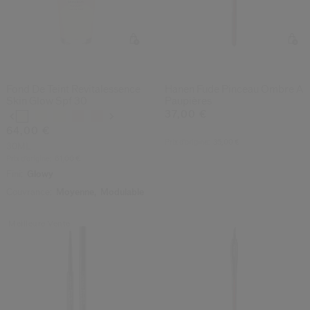
(75)
(9)
4.7
5.0
Fond De Teint Revitalessence
Hanen Fude Pinceau Ombre À
Skin Glow Spf 30
Paupières
37,00 €
Variations
64,00 €
Prix d’origine:
35,00 €
30ML
Prix d’origine:
61,00 €
Fini:
Glowy
Couvrance:
Moyenne,
Modulable
Meilleure Vente