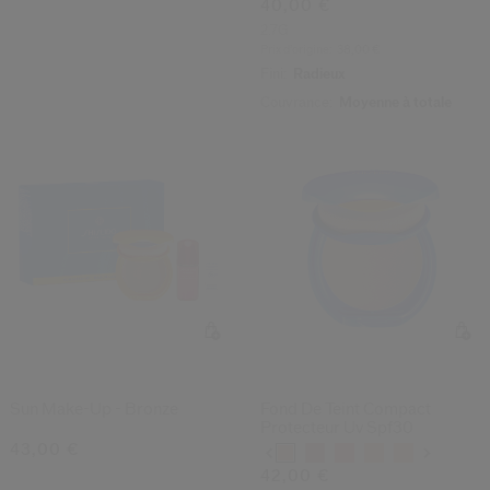
40,00 €
Un Stick Protecteur UV SPF50+
2.7G
offert dès 109€
Prix d’origine:
38,00 €
Fini:
Radieux
ACHETER
Couvrance:
Moyenne à totale
(7)
3.6
Sun Make-Up - Bronze
Fond De Teint Compact
Protecteur Uv Spf30
43,00 €
Variations
42,00 €