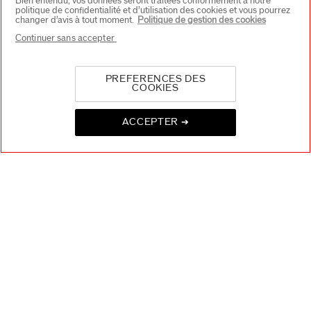
Bien entendu, vos données seront traitées conformément à notre
politique de confidentialité et d’utilisation des cookies et vous pourrez
(47)
(59)
4.6
4.2
changer d’avis à tout moment.
Politique de gestion des cookies
Brosse Nettoyante De
Sérum Cils Volume
Continuer sans accepter
Massage
39,00 €
57,00 €
6 ML
PREFERENCES DES
Prix d’origine:
38,00 €
Prix d’origine:
56,00 €
COOKIES
Dernière Chance
Meilleure Vente
(1576)
4.7
ACCEPTER ➔
-30%
Recourbe-Cils
38,00 €
Prix d’origine:
33,00 €
(52)
4.7
Retouches Matifiantes
21,00 €
30,00 €