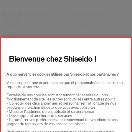
(10)
(39)
4.4
4.2
Tsutsu Fude Pinceau
Mascaraink Chaos Contrôle
Correcteur
23,80 €
34,00 €
Variations
40,00 €
11,5 ML
Prix d’origine:
38,00 €
Bénéfices:
Intense Color,
Bienvenue chez Shiseido !
Volumizing
A quoi servent les cookies utilisés par Shiseido et nos partenaires ?
Vous proposer une expérience unique et personnalisée, et ainsi mieux
répondre à vos envies.
Certains de nos cookies sont strictement nécessaires au bon
fonctionnement du site, les autres sont utilisés entre autres pour :
• Collecter des clics anonymes et personnaliser l’affichage de nos
produits en fonction de ceux que vous avez consultés.
• Mesurer l’audience de la publicité et sa pertinence
• Développer et améliorer des services.
• Paramétrer vos préférences en se souvenant de vos choix et ainsi
gagner du temps lors de vos prochaines visites.