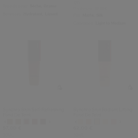
12G
Type de peau:
Sèche,
Grasse
Prix d’origine:
39,00 €
Bénéfices:
Hydratant,
Lissant
Fini:
Matte,
Silk
Couvrance:
Light to Medium
Synchro Skin Self-Refreshing
Synchro Skin Radiant Lifting
Fond De Teint
Fond De Teint
Variations
Variations
57,00 €
62,00 €
30ML
30ML