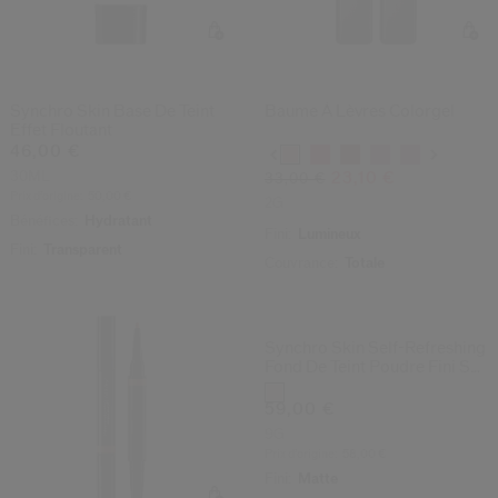
(1299)
(82)
4.4
4.5
Synchro Skin Base De Teint
Baume À Lèvres Colorgel
Effet Floutant
46,00 €
Variations
30ML
23,10 €
33,00 €
Prix d’origine:
50,00 €
2G
Bénéfices:
Hydratant
Fini:
Lumineux
Fini:
Transparent
Couvrance:
Totale