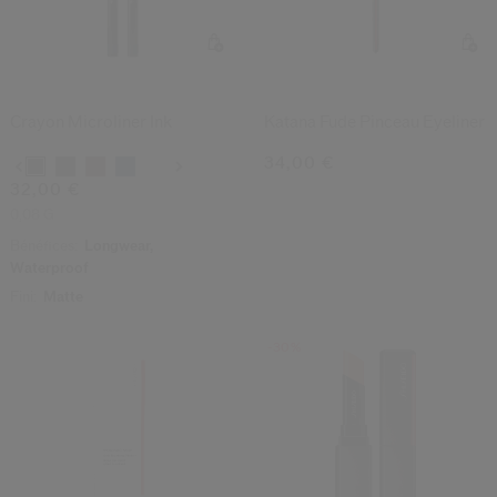
(218)
(12)
4.4
4.8
Crayon Microliner Ink
Katana Fude Pinceau Eyeliner
34,00 €
Variations
32,00 €
0,08 G
Bénéfices:
Longwear,
Waterproof
Fini:
Matte
-30%