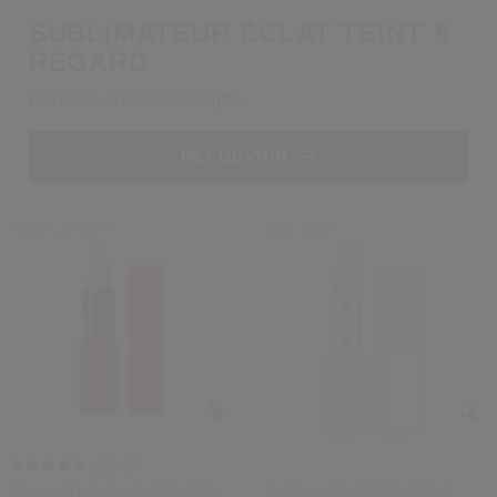
 Shiseido.
SUBLIMATEUR ÉCLAT TEINT &
 aux nouveaux produits, d’offres exclusives, de conseils d’experts et plus enco
REGARD
Réinitialiser votre mot 
Illumine, colore et sculpte
Un email vous a été envoyé pou
V
DÉCOUVRIR
Pensez à vérifier vos sp
Meilleure Vente
Nouveauté
(4)
4.8
Rouge À Lèvres Technosatin
Technosatin Pink Limited