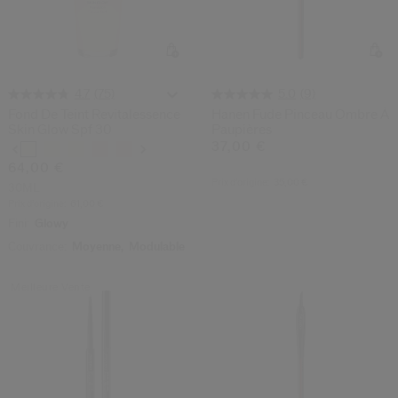
(75)
(9)
4.7
5.0
Fond De Teint Revitalessence
Hanen Fude Pinceau Ombre À
Skin Glow Spf 30
Paupières
37,00 €
Variations
64,00 €
Prix d’origine:
35,00 €
30ML
Prix d’origine:
61,00 €
Fini:
Glowy
Couvrance:
Moyenne,
Modulable
Meilleure Vente