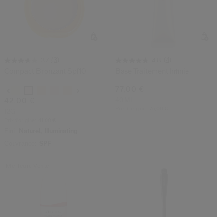
(3)
(4)
3.7
4.8
Compact Bronzant Spf10
Base Traitement Infinie
77,00 €
Variations
40 ML
42,00 €
Prix d’origine:
75,00 €
12G
Prix d’origine:
41,00 €
Fini:
Naturel,
Illuminating
Couvrance:
SPF
Meilleure Vente