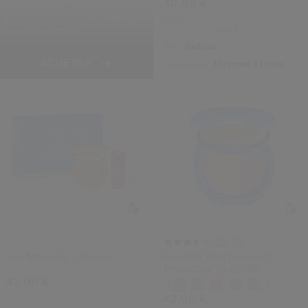
40,00 €
Un Stick Protecteur UV SPF50+
2.7G
offert dès 109€
Prix d’origine:
38,00 €
Fini:
Radieux
ACHETER
Couvrance:
Moyenne à totale
(7)
3.6
Sun Make-Up - Bronze
Fond De Teint Compact
Protecteur Uv Spf30
43,00 €
Variations
42,00 €