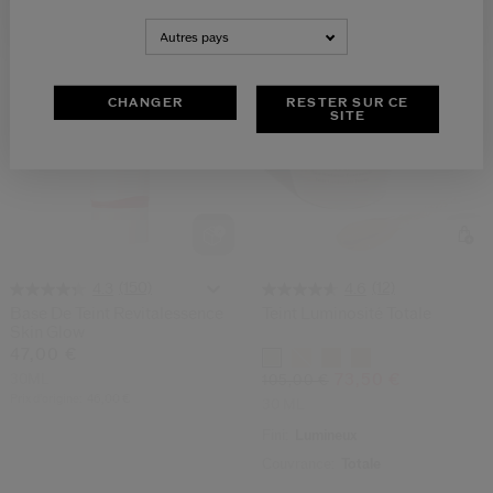
Prix d’origine:
51,00 €
Prix d’origine:
55,00 €
Autres pays
Dernière Chance
-30%
CHANGER
RESTER SUR CE
SITE
(150)
(12)
4.3
4.6
Base De Teint Revitalessence
Teint Luminosité Totale
Skin Glow
47,00 €
Variations
30ML
73,50 €
105,00 €
Prix d’origine:
46,00 €
30 ML
Fini:
Lumineux
Couvrance:
Totale