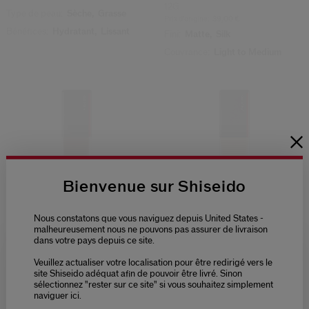
12G
Type de peau:
Sèche,
Grasse
Prix d’origine:
39,00 €
Bénéfices:
Hydratant,
Lissant
Fini:
Matte,
Silk
Couvrance:
Light to Medium
Bienvenue sur Shiseido
Nous constatons que vous naviguez depuis United States -
malheureusement nous ne pouvons pas assurer de livraison
dans votre pays depuis ce site.
Synchro Skin Self-Refreshing
Synchro Skin Radiant Lifting
Fond De Teint
Fond De Teint
Veuillez actualiser votre localisation pour être redirigé vers le
Please select language
Variations
Variations
site Shiseido adéquat afin de pouvoir être livré. Sinon
sélectionnez "rester sur ce site" si vous souhaitez simplement
57,00 €
62,00 €
naviguer ici.
30ML
30ML
NEDERLANDS
FRANÇAIS