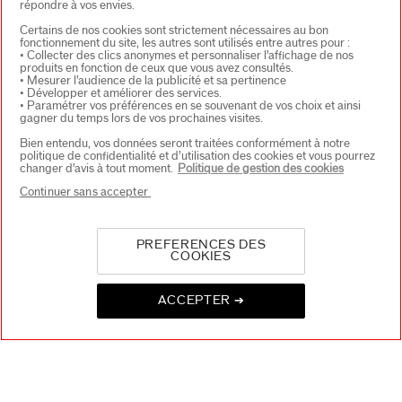
répondre à vos envies.
Certains de nos cookies sont strictement nécessaires au bon
fonctionnement du site, les autres sont utilisés entre autres pour :
• Collecter des clics anonymes et personnaliser l’affichage de nos
produits en fonction de ceux que vous avez consultés.
(1299)
(82)
4.4
4.5
• Mesurer l’audience de la publicité et sa pertinence
Synchro Skin Base De Teint
Baume À Lèvres Colorgel
• Développer et améliorer des services.
Effet Floutant
• Paramétrer vos préférences en se souvenant de vos choix et ainsi
gagner du temps lors de vos prochaines visites.
46,00 €
Variations
30ML
Bien entendu, vos données seront traitées conformément à notre
23,10 €
33,00 €
politique de confidentialité et d’utilisation des cookies et vous pourrez
Prix d’origine:
50,00 €
2G
changer d’avis à tout moment.
Politique de gestion des cookies
Bénéfices:
Hydratant
Fini:
Lumineux
Continuer sans accepter
Fini:
Transparent
Couvrance:
Totale
PREFERENCES DES
COOKIES
ACCEPTER ➔