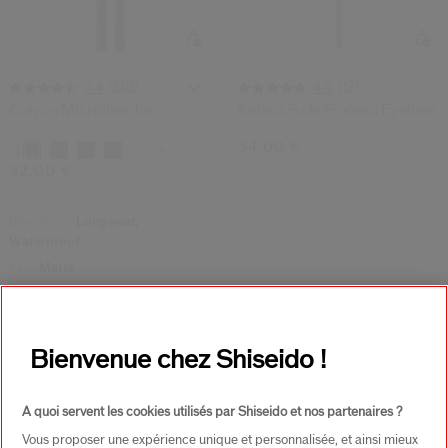
(218)
(12)
4.4
4.8
Crayon Microliner Ink
Katana Fude Pinceau Eyeliner
34,00 €
Variations
32,00 €
0,08 G
Bénéfices:
Longwear,
Waterproof
Fini:
Matte
-30%
Bienvenue chez Shiseido !
A quoi servent les cookies utilisés par Shiseido et nos partenaires ?
Vous proposer une expérience unique et personnalisée, et ainsi mieux