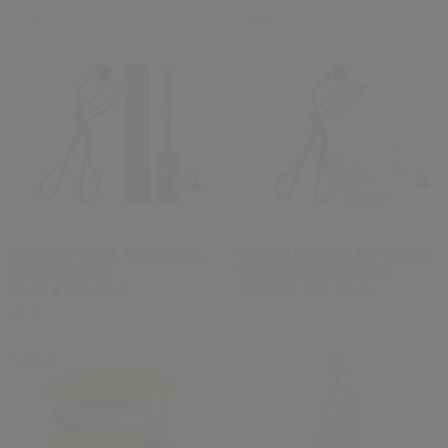
-15%
-15%
Recourbe-Cils & Mascaraink
Wimperkruller & Anti-Aging
Chaos Contrôle
Oogverzorging Bundel
66,30 €
104,55 €
78,00 €
123,00 €
11.5ML
Tendance