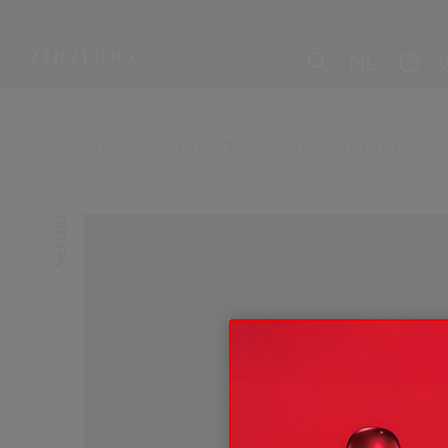
Aller au contenu principal
NL
SHISEIDO
TUTORIELS
ASTUCES ET TUTORIEL
Serum