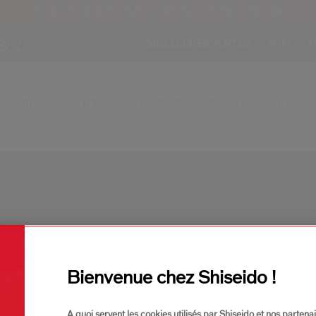
UN STICK PROTECTEUR UV SPF50+ OFFERT DÈS 109€
MEILLEURES VENTES
SOIN
M
S SOIN
MODE D’EMPLOI : ULTIMUNE CONCENTRÉ ACTIVATE
Bienvenue chez Shiseido !
A quoi servent les cookies utilisés par Shiseido et nos partenai