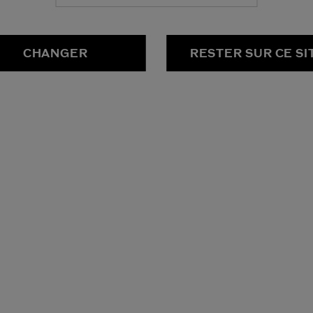
CHANGER
RESTER SUR CE SI
TRÉ
ISANT
: Découvrez les sérums
réparer pour une peau plus forte
nologies de pointe et des
dratantes lissent, sculptent,
es par le vieillissement ou les
ces produits à une technique de
t de votre peau.