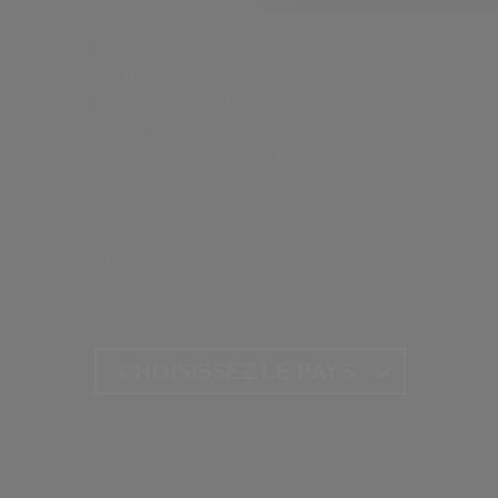
vente
Politique de protection de la
vie privée
Politique en matière de
cookies
Configurer mes cookies
Conditions des avis
consommateurs
Conditions générales des
offres
CHOISISSEZ LE PAYS