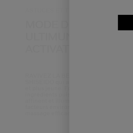
ASTUCES ET TUTORIELS SOIN
MODE D’EMPLOI :
ULTIMUNE CONCEN
ACTIVATEUR ÉNERG
RAVIVEZ LA BEAUTé DE VOTRE PEAU 
SHISEIDO qui aident la peau à s'auto-
et plus jeune. Formulés avec des tech
ingrédients puissants. Ces formules hy
affinent et illuminent les zones affecté
facteurs environnementaux. Associez 
massage efficace pour améliorer l’écla