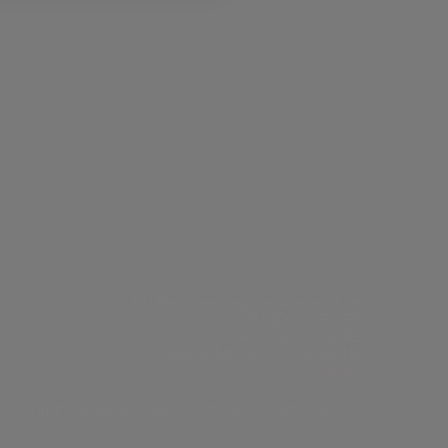
EU Personne responsable produits
SHISEIDO EUROPE
57 RUE DE VILLIERS
92200 NEUILLY-SUR-SEINE
Contact
Copyright ©2026 Shiseido Co.,Ltd. Tous droits réservés.