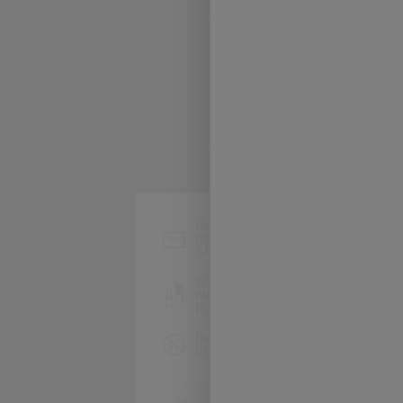
*
Restez informé des
dernières actualités
Shiseido
Accédez en avant-première
au lancement de nouveaux
produits
Recevez des offres
exclusives