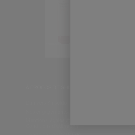
À PROPOS DE SHISEIDO
PR
L’univers Shiseido
FA
Su
Nos engagements
re
Mentions légales et
Conditions d’utilisation
Ré
Conditions générales de