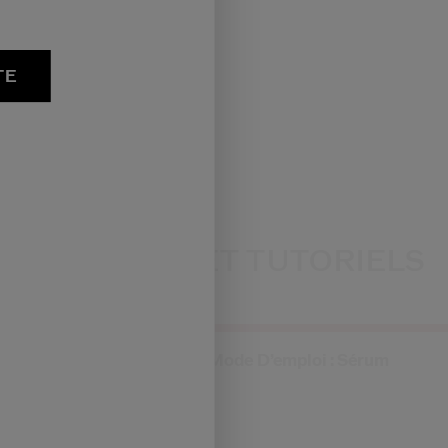
TE
ASTUCES ET TUTORIELS
ASSOCIÉS
Mode D’emploi : Sérum