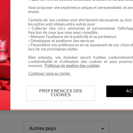
Je confirme que je suis âgé(e) d’au moins 
Vous proposer une expérience unique et personnalisée, et ain
envies.
Je souhaite recevoir les communications de Shisei
Vous profiterez d’un accès en avant-première aux nou
Certains de nos cookies sont strictement nécessaires au bon 
les autres sont utilisés entre autres pour :
• Collecter des clics anonymes et personnaliser l’affich
fonction de ceux que vous avez consultés.
• Mesurer l’audience de la publicité et sa pertinence
• Développer et améliorer des services.
Bienvenue sur Shiseido
Please select language
• Paramétrer vos préférences en se souvenant de vos choix e
lors de vos prochaines visites.
Bien entendu, vos données seront traitées conformément
confidentialité et d’utilisation des cookies et vous pourre
moment.
Politique de gestion des cookies
constatons que vous naviguez depuis United States -
ureusement nous ne pouvons pas assurer de livrais
Continuer sans accepter
NEDERLANDS
FRANÇAIS
pays depuis ce site.
PREFERENCES DES
AC
ez actualiser votre localisation pour être redirigé vers 
COOKIES
do adéquat afin de pouvoir être livré. Sinon sélectio
r sur ce site" si vous souhaitez simplement naviguer ic
Autres pays