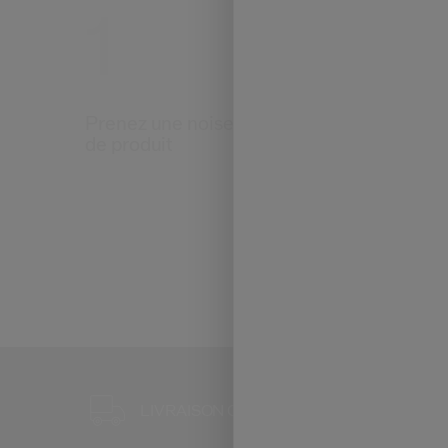
1
2
Prenez une noisette
Appliquez s
de produit
l’ensemble d
3 ÉCHANT
LIVRAISON OFFERTE
POUR TO