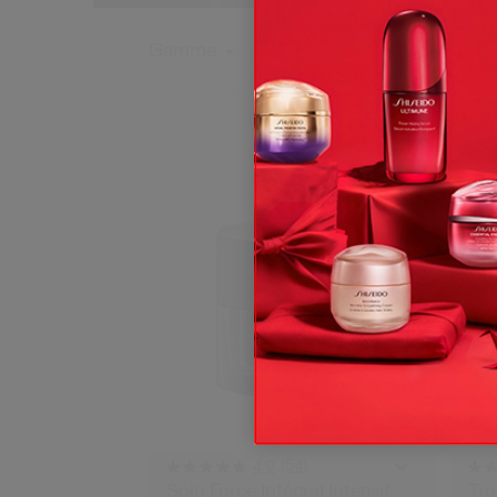
Gamme
(54)
4.9
Soin Force Intégral Intensif
Tro