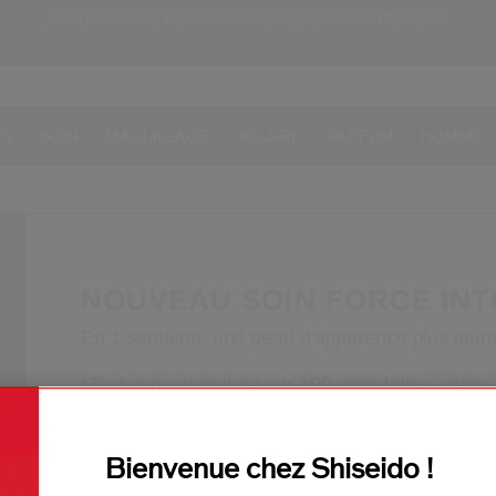
UN STICK PROTECTEUR UV SPF50+ OFFERT DÈS 109€
ES
SOIN
MAQUILLAGE
SOLAIRE
PARFUM
HOMME
NOUVEAU SOIN FORCE IN
En 1 semaine, une peau d'apparence plus jeun
*Test consommateur sur 100 volontaires après 
Soin Force Intégral.
Bienvenue chez Shiseido !