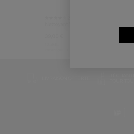
(68)
3.9
Nettoyant Visage
39,00 €
125ML
Prix d’origine:
38,00 €
3 ÉCHANT
LIVRAISON OFFERTE
POUR TO