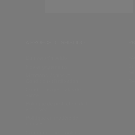
À PROPOS DE SHISEIDO
PR
L’univers Shiseido
FA
Su
Nos engagements
re
Mentions légales et
Conditions d’utilisation
Ré
Conditions générales de
vente
Politique de protection de la
vie privée
Politique en matière de
cookies
Configurer mes cookies