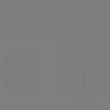
Énergisant
8,00 €
109,00 €
50ML
Prix d’origine:
106,00 €
e de peau:
Sèche,
Grasse
éfices:
Hydratant
Meilleure Vente