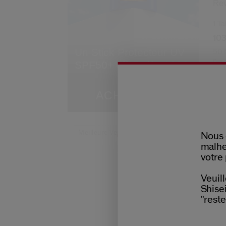
Rev
1 Ta
103
Un Stick Protecteur UV
50
Prix 
SPF50+ offert dès 109€
ACHETER
Meilleure Vente
Nous 
malhe
votre 
Veuill
Shisei
"reste