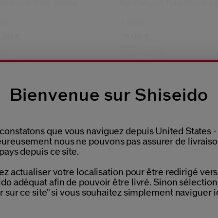
italisant Total Crème
Revitalisant Total Fluide L
ille
2 Tailles
,00 €
78,00 €
 ML
REFILL 70ML
d’origine:
95,00 €
Prix d’origine:
87,00 €
Type de peau:
Tous les types de peau,
Norma
Bienvenue sur Shiseido
Bénéfices:
Hydratant,
revital
constatons que vous naviguez depuis United States -
ureusement nous ne pouvons pas assurer de livrais
pays depuis ce site.
Please select language
ez actualiser votre localisation pour être redirigé vers 
do adéquat afin de pouvoir être livré. Sinon sélectio
r sur ce site" si vous souhaitez simplement naviguer ic
NEDERLANDS
FRANÇAIS