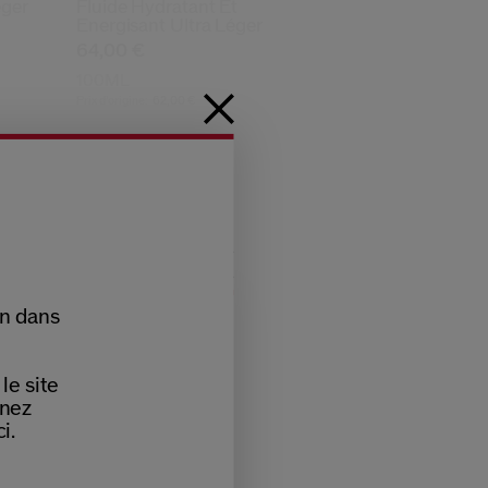
éger
Fluide Hydratant Et
Energisant Ultra Léger
64,00 €
100ML
Prix d’origine:
62,00 €
le
ize
on dans
le site
nnez
i.