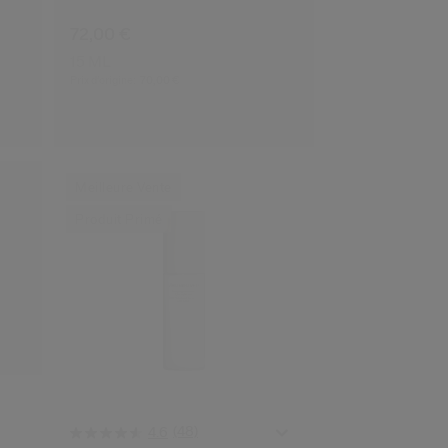
72,00 €
15 ML
Prix d’origine:
70,00 €
Meilleure Vente
Produit Primé
(48)
4.6