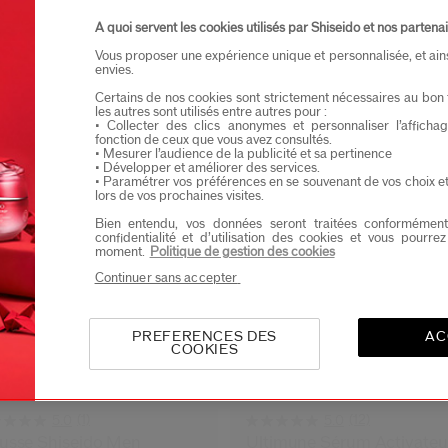
Je confirme que je suis âgé(e) d’au moins 
A quoi servent les cookies utilisés par Shiseido et nos partenai
Je souhaite recevoir les communications de Shisei
Vous proposer une expérience unique et personnalisée, et ain
Vous profiterez d’un accès en avant-première aux nou
envies.
Certains de nos cookies sont strictement nécessaires au bon 
les autres sont utilisés entre autres pour :
• Collecter des clics anonymes et personnaliser l’affich
fonction de ceux que vous avez consultés.
• Mesurer l’audience de la publicité et sa pertinence
• Développer et améliorer des services.
• Paramétrer vos préférences en se souvenant de vos choix e
lors de vos prochaines visites.
Bien entendu, vos données seront traitées conformément
confidentialité et d’utilisation des cookies et vous pourre
moment.
Politique de gestion des cookies
Continuer sans accepter
PREFERENCES DES
AC
COOKIES
(1)
(12)
5.0
5.0
usse Shiseido Men
Ultimune Sérum Activateu