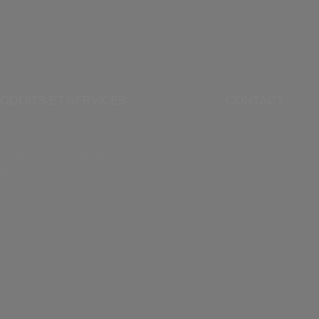
ODUITS ET SERVICES
CONTACT
Q
Nous contacter
ivi de commande et
tours
tractation