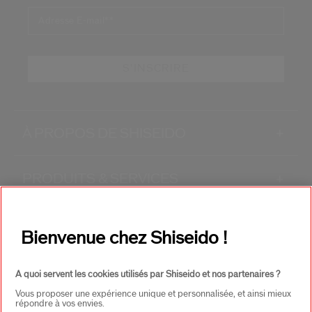
Adresse E-mail*
*
S'INSCRIRE
À PROPOS DE SHISEIDO
+
PRODUITS & SERVICES
+
CONTACT
+
Bienvenue chez Shiseido !
A quoi servent les cookies utilisés par Shiseido et nos partenaires ?
Vous proposer une expérience unique et personnalisée, et ainsi mieux
répondre à vos envies.