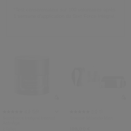
 Shiseido.
 aux nouveaux produits, d’offres exclusives, de conseils d’experts et plus enco
*Test consommateur sur 100 volontaires après
1 semaine d'application du Soin Force Intégral.
Réinitialiser votre mot 
Un email vous a été envoyé pou
V
Pensez à vérifier vos sp
(54)
(1)
4.9
5.0
Soin Force Intégral Intensif
Trousse Shiseido Men
Anti-Âge
108,00 €
2 Tailles