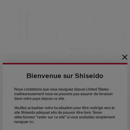
(68)
3.9
Revitalisant Total Fluide
Nettoyant Visage
Léger
39,00 €
2 Tailles
125ML
78,00 €
Bienvenue sur Shiseido
Prix d’origine:
38,00 €
REFILL 70ML
Prix d’origine:
87,00 €
Nous constatons que vous naviguez depuis United States -
Type de peau:
malheureusement nous ne pouvons pas assurer de livraison
dans votre pays depuis ce site.
Tous les types de peau,
Normale
Bénéfices:
Hydratant,
revitalize
Veuillez actualiser votre localisation pour être redirigé vers le
Please select language
site Shiseido adéquat afin de pouvoir être livré. Sinon
sélectionnez "rester sur ce site" si vous souhaitez simplement
Meilleure Vente
naviguer ici.
NEDERLANDS
FRANÇAIS
Produit Primé