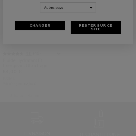
Autres pays
CHANGER
RESTER SUR CE
SITE
(48)
4.6
Fluide Hydratant Et
Energisant Ultra Léger
64,00 €
100ML
Prix d’origine:
62,00 €
Shiseido
Homme
LIVRAISON
3 ÉCHANTILLONS