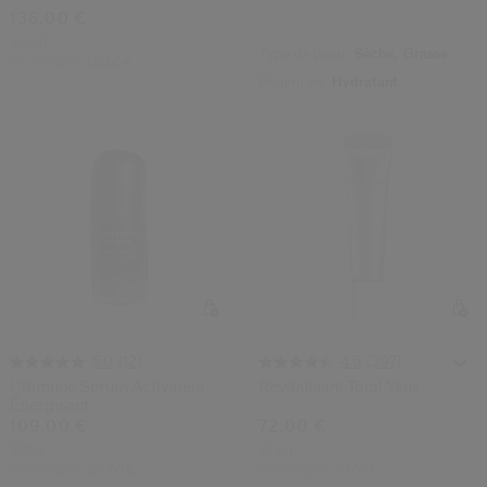
136,00 €
50 ML
Type de peau:
Sèche,
Grasse
Prix d’origine:
132,00 €
Bénéfices:
Hydratant
(12)
(397)
5.0
4.5
Ultimune Sérum Activateur
Revitalisant Total Yeux
Énergisant
109,00 €
72,00 €
50ML
15 ML
Prix d’origine:
106,00 €
Prix d’origine:
70,00 €