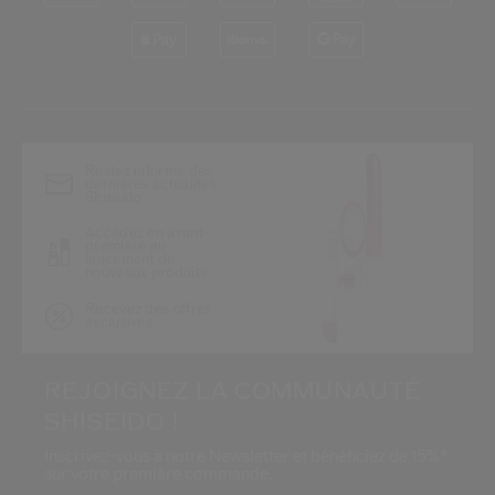
*
Restez informé des
dernières actualités
Shiseido
Accédez en avant-
première au
lancement de
nouveaux produits
Recevez des offres
exclusives
REJOIGNEZ LA COMMUNAUTÉ
SHISEIDO !
Inscrivez-vous à notre Newsletter et bénéficiez de 15%*
sur votre première commande.