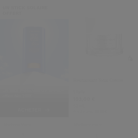
UN STICK SOLAIRE
OFFERT
Revitalisant Total Crème
Un Stick Protecteur UV SPF50+
1 Taille
offert dès 109€
103,00 €
50 ML
ACHETER
Prix d’origine:
95,00 €
Meilleure Vente
Meilleure Vente