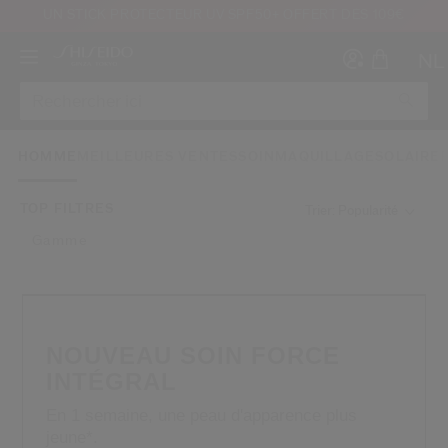
UN STICK PROTECTEUR UV SPF50+ OFFERT DÈS 109€
NL
HOMME
MEILLEURES VENTES
SOIN
MAQUILLAGE
SOLAIRE
TOP FILTRES
Trier: Popularité
Gamme
Créer
Co
CON
INS
NOUVEAU SOIN FORCE
INTÉGRAL
En 1 semaine, une peau d'apparence plus
au moins 16 ans et que j’ai lu et accepté les Conditions d’utilisation du site Inter
jeune*.